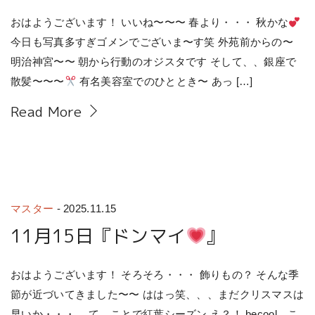
おはようございます！ いいね〜〜〜 春より・・・ 秋かな
今日も写真多すぎゴメンでございま〜す笑 外苑前からの〜
明治神宮〜〜 朝から行動のオジスタです そして、、銀座で
散髪〜〜〜
有名美容室でのひととき〜 あっ […]
Read More
マスター
-
2025.11.15
11月15日『ドンマイ
』
おはようございます！ そろそろ・・・ 飾りもの？ そんな季
節が近づいてきました〜〜 ははっ笑、、、まだクリスマスは
早いか・・・。 て、ことで紅葉シーズン え？！ becool、こ