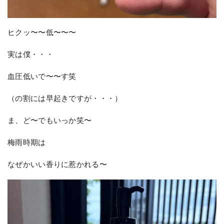
ヒクッ〜〜低〜〜〜
実は僕・・・
血圧低いで〜〜す笑
（の割には早起きですが・・・）
ま、ど〜でもいっか笑〜
梅雨時期は
なぜかいい香りに惹かれる〜