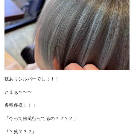
技ありシルバーでしょ！！
とまぁ〜〜〜
多種多様！！！
「今って何流行ってるの？？？？」
『？笑？？？』