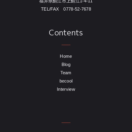
福井県鯖江市上鯖江1-4-11
TEL/FAX 0778-52-7678
Contents
Home
Blog
Team
becool
Interview