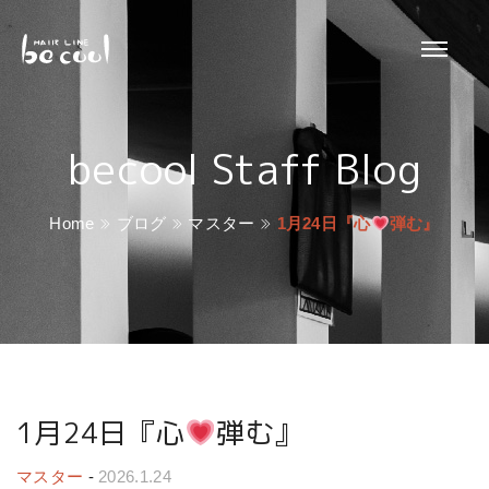
becool Staff Blog
Home
ブログ
マスター
1月24日『心
弾む』
1月24日『心
弾む』
マスター
-
2026.1.24