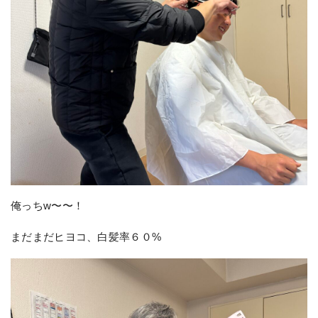
俺っちw〜〜！
まだまだヒヨコ、白髪率６０%