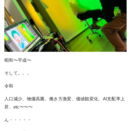
昭和〜平成〜
そして。。。
令和
人口減少、物価高騰、働き方激変、価値観変化、AI支配率上
昇、etc〜〜〜
ん・・・・・