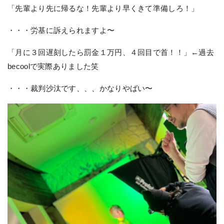
「先輩より先に帰るな！先輩より早くきて準備しろ！」
・・・労基に訴えられますよ〜
「月に３回遅刻したら罰金１万円、４回目で首！！」←過去
becoolで実際ありました笑
・・・裁判沙汰です、、、かなりやばい〜