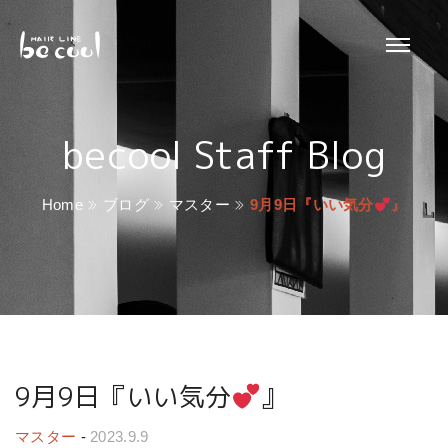
becool Staff Blog
Home
ブログ
マスター
9月9日『いい気分
』
9月9日『いい気分
』
マスター
-
2023.9.9