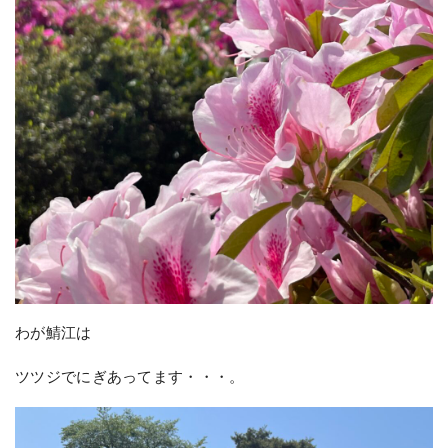
わが鯖江は
ツツジでにぎあってます・・・。