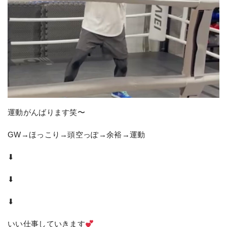
運動がんばります笑〜
GW→ほっこり→頭空っぽ→余裕→運動
⬇︎
⬇︎
⬇︎
いい仕事していきます