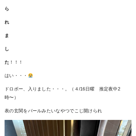
ら
れ
ま
し
た
！！！
はい・・・
ドロボー、入りました・・・。（４/16日曜 推定夜中2
時〜）
表の玄関をバールみたいなやつでこじ開けられ