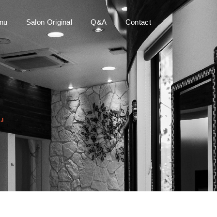
nu
Salon Original
Q&A
Contact
と』