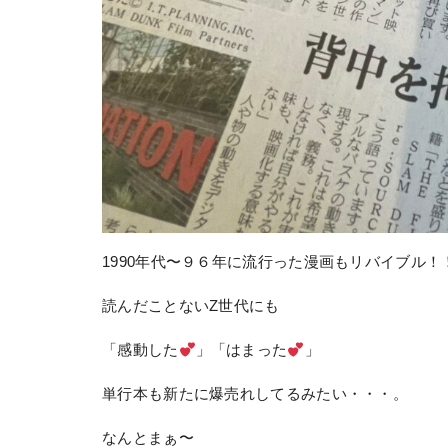
1990年代〜９６年に流行った漫画もリバイブル！
読んだことないZ世代にも
「感動した
」「はまった
」
単行本も新たに爆売れしてるみたい・・・。
なんとまぁ〜