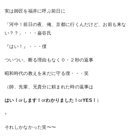
実は師匠を福井に呼ぶ前日に
「河中！前日の夜、俺、京都に行くんだけど、お前も来な
い？？」・・・巌谷氏
『はい！』・・・僕
ついつい、断る理由もなく０・２秒の返事
昭和時代の教えを未だに守る僕・・・笑
（師、先輩、兄貴分に頼まれた時の返事は
はい！
or
します！
or
わかりました！
or
YES！
）
↑
それしかなかった笑〜〜