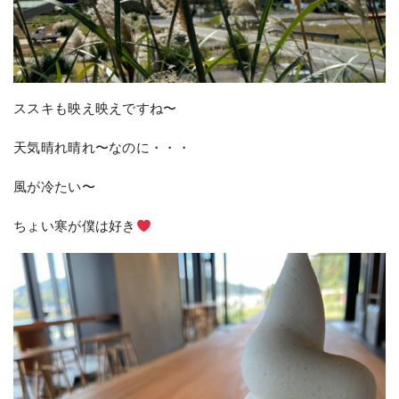
ススキも映え映えですね〜
天気晴れ晴れ〜なのに・・・
風が冷たい〜
ちょい寒が僕は好き