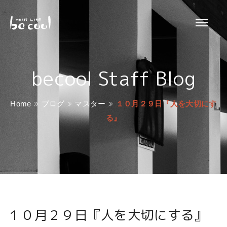
becool Staff Blog
Home
ブログ
マスター
１０月２９日『人を大切にす
る』
１０月２９日『人を大切にする』