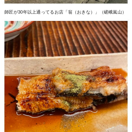
師匠が30年以上通ってるお店「翁（おきな）」（嵯峨嵐山）