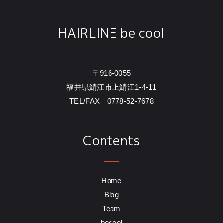
HAIRLINE be cool
〒916-0055
福井県鯖江市上鯖江1-4-11
TEL/FAX 0778-52-7678
Contents
Home
Blog
Team
becool