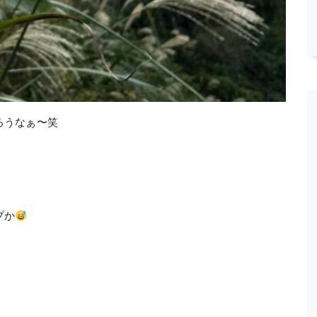
ろうなぁ〜笑
プか