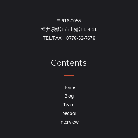
〒916-0055
福井県鯖江市上鯖江1-4-11
TEL/FAX 0778-52-7678
Contents
Home
Blog
Team
becool
Interview