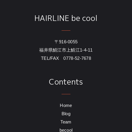
HAIRLINE be cool
〒916-0055
福井県鯖江市上鯖江1-4-11
TEL/FAX 0778-52-7678
Contents
Home
Blog
Team
becool